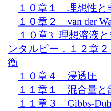
１０章１ 理想性と
１０章２
van der Wa
１０章
3
理想溶液と
ンタルピー，１２章２
衡
１０章４ 浸透圧
１１章１ 混合量と
１１章３
Gibbs-Du