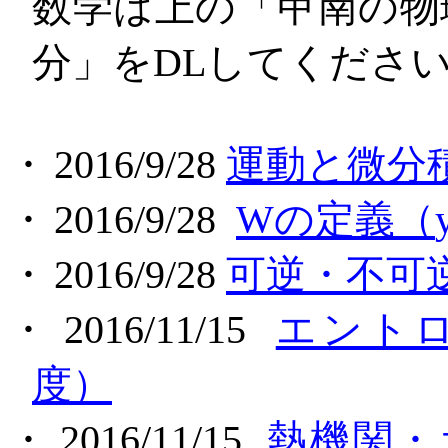
数学は上の「甲南の物
分」を
DL
してくださ
・
2016/9/28
運動と微分
・
2016/9/28
W
の定義（
・
2016/9/28
可逆・不可
・
2016/11/15
エント
度）
・
2016/11/15
熱機関