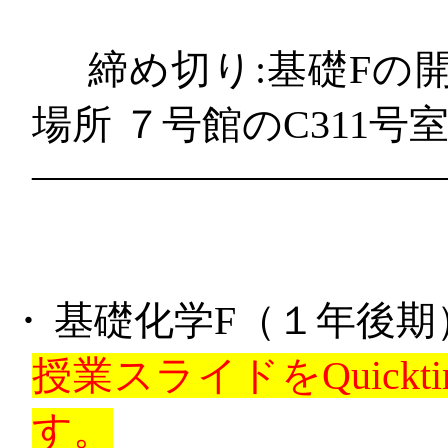
締め切り
:
基礎
F
の
場所
７号館の
C311
号
——————————
・
基礎化学
F
（１年後期
授業スライドを
Quickt
す。