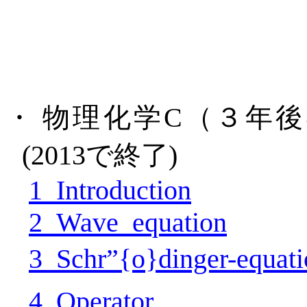
・
物理化学
C
（３年後
(2013
で終了
)
1_Introduction
2_Wave_equation
3_Schr”{o}dinger-equat
4_Operator