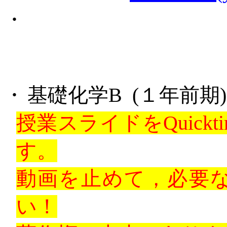
・
・
基礎化学
B
(
１年前期
)
授業スライドを
Quickt
す。
動画を止めて，必要
い！