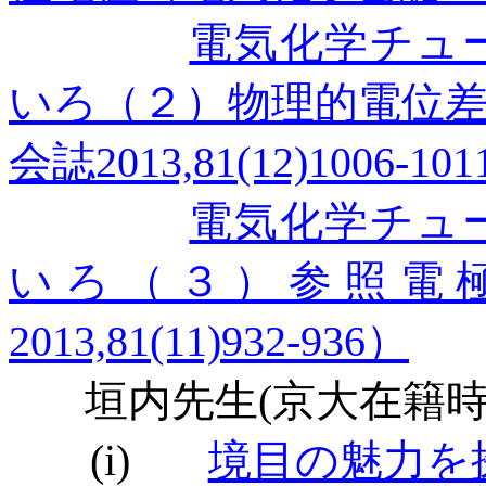
電気化学チュ
いろ（２）物理的電位
会誌
2013,81(12)1006-101
電気化学チュ
いろ（３）参照電
2013,81(11)932-936
）
垣内先生
(
京大在籍
(i)
境目の魅力を