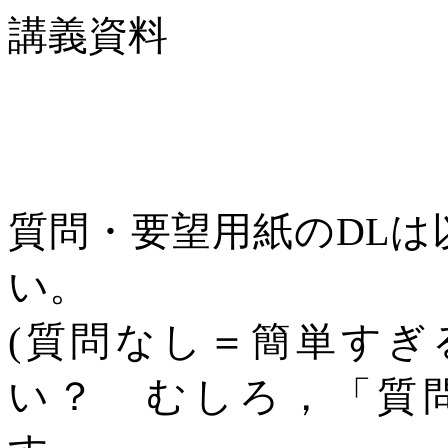
講義資料
質問・要望用紙の
DL
は
い。
(
質問なし＝簡単すぎ
い？ むしろ，「質