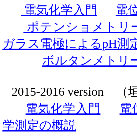
電気化学入門
電
ポテンショメトリ
ガラス電極による
pH
測
ボルタンメトリ
2015-2016 version
（垣
電気化学入門
電
学測定の概説