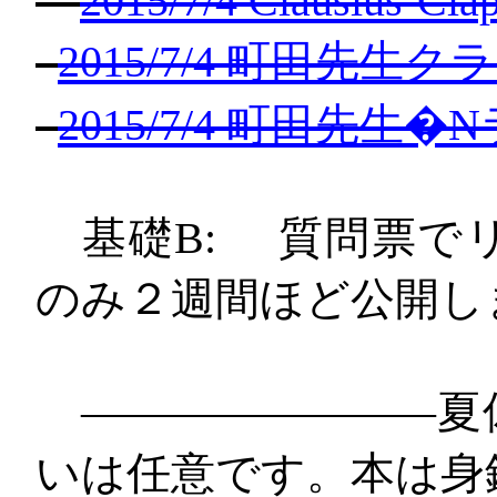
2015/7/4 Clausius-Cla
2015/7/4
町田先生クラ
2015/7/4
町田先生
�
N
基礎
B:
質問票で
のみ２週間ほど公開し
————————夏
いは任意です。本は身