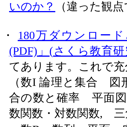
いのか？
（違った観
・
180
万ダウンロード
(PDF)
」
(
さくら教育研
てあります。これで充
（数
I
論理と集合 図
合の数と確率 平面図
数関数・対数関数
,
三