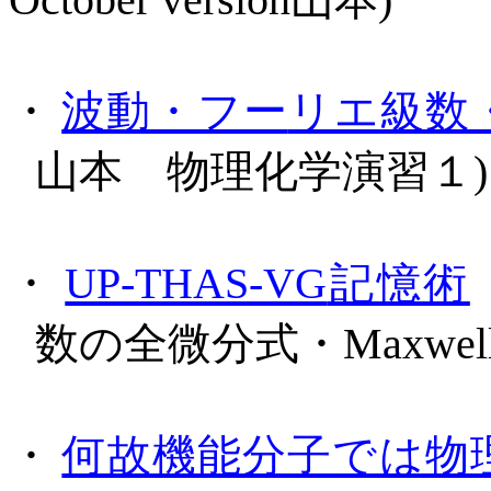
・
波動・フー
リエ
級数
山本 物理化学演習１
)
・
UP-THAS-VG
記憶術
数の全微分式・
Maxwel
・
何故機能分子では物