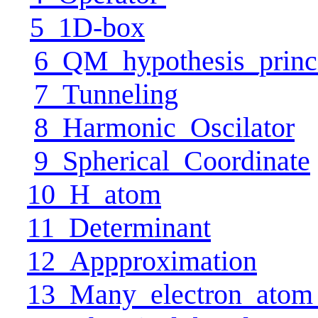
5_1D-box
6_QM_hypothesis_princ
7_Tunneling
8_Harmonic_Oscilator
9_Spherical_Coordinate
10_H_atom
11_Determinant
12_Appproximation
13_Many_electron_ato